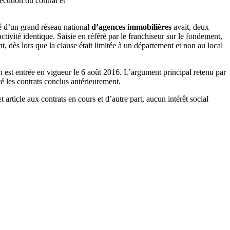
écution du contrat et
é d’un grand réseau national
d’agences immobilières
avait, deux
ctivité identique. Saisie en référé par le franchiseur sur le fondement,
, dès lors que la clause était limitée à un département et non au local
n est entrée en vigueur le 6 août 2016. L’argument principal retenu par
té les contrats conclus antérieurement.
article aux contrats en cours et d’autre part, aucun intérêt social