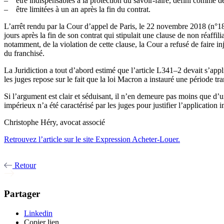
– être indispensables à la protection du savoir-faire, défini comme dev
– être limitées à un an après la fin du contrat.
L’arrêt rendu par la Cour d’appel de Paris, le 22 novembre 2018 (n°18/
jours après la fin de son contrat qui stipulait une clause de non réaffi
notamment, de la violation de cette clause, la Cour a refusé de faire i
du franchisé.
La Juridiction a tout d’abord estimé que l’article L341–2 devait s’app
les juges repose sur le fait que la loi Macron a instauré une période tr
Si l’argument est clair et séduisant, il n’en demeure pas moins que d’un
impérieux n’a été caractérisé par les juges pour justifier l’application
Christophe Héry, avocat associé
Retrouvez l’article sur le site
Expression Acheter-Louer.
Retour
Partager
Linkedin
Copier lien