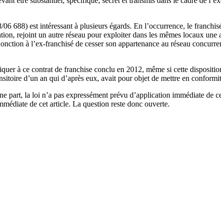
ant être substantiel, spécifique, secret et transmis dans le cadre de l’ex
06 688) est intéressant à plusieurs égards. En l’occurrence, le franchis
liation, rejoint un autre réseau pour exploiter dans les mêmes locaux une a
njonction à l’ex-franchisé de cesser son appartenance au réseau concurrent
liquer à ce contrat de franchise conclu en 2012, même si cette dispositio
ansitoire d’un an qui d’après eux, avait pour objet de mettre en conformi
e part, la loi n’a pas expressément prévu d’application immédiate de cet 
 immédiate de cet article. La question reste donc ouverte.