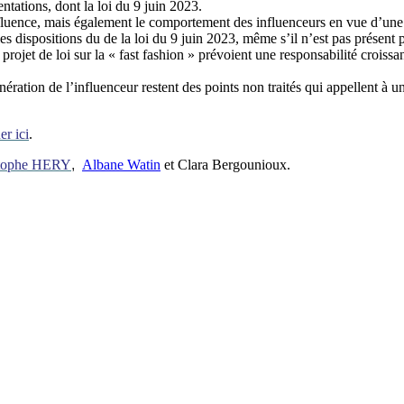
tations, dont la loi du 9 juin 2023.
influence, mais également le comportement des influenceurs en vue d’un
es dispositions du de la loi du 9 juin 2023, même s’il n’est pas présent p
 projet de loi sur la « fast fashion » prévoient une responsabilité croiss
ération de l’influenceur restent des points non traités qui appellent à u
er ici
.
stophe HERY
,
Albane Watin
et Clara Bergounioux.