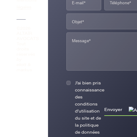
légales
©2026
ALTAÏR
AVOCATS
Tout
droits
réservés
by
eliott &
markus
J’ai bien pris
connaissance
des
conditions
Envoyer
d’utilisation
du site et de
la politique
de données