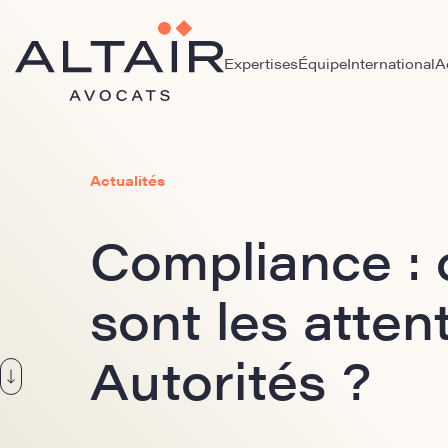
Expertises
Équipe
International
A
Actualités
Compliance : 
sont les atten
Autorités ?