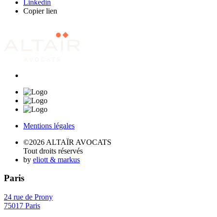
Linkedin
Copier lien
Mentions légales
©2026 ALTAÏR AVOCATS
Tout droits réservés
by
eliott & markus
Paris
24 rue de Prony
75017 Paris