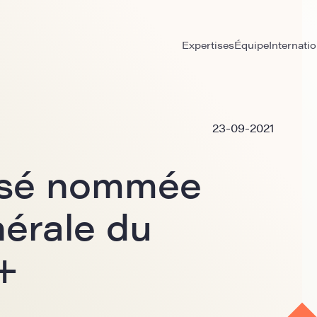
Expertises
Équipe
Internatio
23-09-2021
asé nommée
nérale du
+