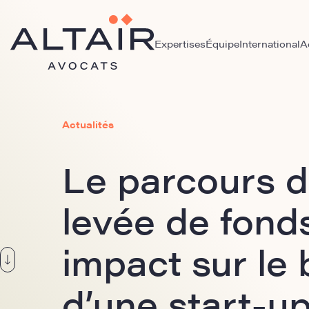
Expertises
Équipe
International
A
Actualités
Le parcours d
levée de fond
impact sur le
d’une start-u