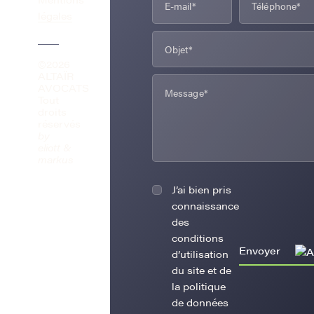
légales
©2026
ALTAÏR
AVOCATS
Tout
droits
réservés
by
eliott &
markus
J’ai bien pris
connaissance
des
conditions
Envoyer
d’utilisation
du site et de
la politique
de données