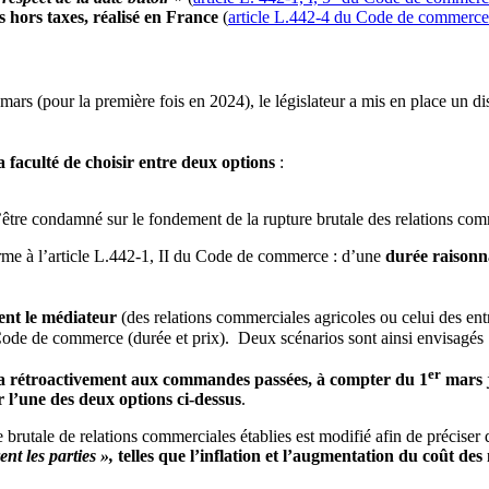
s hors taxes, réalisé en France
(
article L.442-4 du Code de commerce
mars (pour la première fois en 2024), le législateur a mis en place un di
la faculté de choisir entre deux options
:
’être condamné sur le fondement de la rupture brutale des relations com
me à l’article L.442-1, II du Code de commerce : d’une
durée raisonn
ment le médiateur
(des relations commerciales agricoles ou celui des en
 Code de commerce (durée et prix). Deux scénarios sont ainsi envisagés 
er
era rétroactivement aux commandes passées, à compter du 1
mars j
 l’une des deux options ci-dessus
.
re brutale de relations commerciales établies est modifié afin de précise
ent les parties »,
telles que l’inflation et l’augmentation du coût de