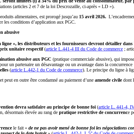
 seront limitées (i) à 34% du prix de vente au consommateur, par 
tions (articles 2 et 7 de la loi Descrozaille, ci-après « LD »).
produits alimentaires, est prorogé jusqu’au
15 avril 2026.
L’encadrement 
iser les conditions d’application aux PGC.
ion abusive
 ligne »,
les distributeurs et les fournisseurs devront détailler dan
prix unitaire respectif
(
article L.441-4 III du Code de commerce
; arti
imination abusive aux PGC
(pratique commerciale abusive), qui impos
nt pour un partenaire un désavantage ou un avantage dans la concurrence
elles
(
article L.442-1 du Code de commerce
). Le principe du ligne à li
et peut en outre être condamné au paiement d’une
amende civile
dont l
vention devra satisfaire au principe de bonne foi
(
article L. 441-4, 
on, désormais élevée au rang de
pratique restrictive de concurrenc
e p
urrence
le fait «
de ne pas avoir mené de bonne foi les négociations c
respect de la date butoir
» (
article L. 442-1, I, 5° du Code de commer