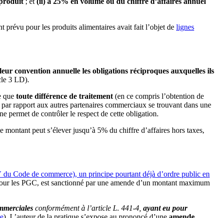
produit
; et
(ii) à 25% en volume ou du chiffre d’affaires annuel
prévu pour les produits alimentaires avait fait l’objet de
lignes
s leur convention
annuelle les obligations réciproques auxquelles ils
cle 3 LD).
e que
toute différence de traitement
(en ce compris l’obtention de
 par rapport aux autres partenaires commerciaux se trouvant dans une
gne permet de contrôler le respect de cette obligation.
e montant peut s’élever jusqu’à 5% du chiffre d’affaires hors taxes,
IV du Code de commerce), un principe pourtant déjà d’ordre public en
our les PGC, est sanctionné par une amende d’un montant maximum
ommerciales
conformément à l’article L. 441-4,
ayant eu pour
ce
). L’auteur de la pratique s’expose au prononcé d’une
amende