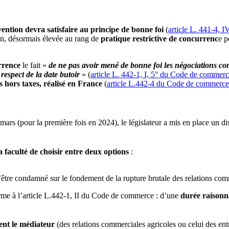
vention devra satisfaire au principe de bonne foi
(
article L. 441-4, 
on, désormais élevée au rang de
pratique restrictive de concurrenc
e p
urrence
le fait «
de ne pas avoir mené de bonne foi les négociations c
respect de la date butoir
» (
article L. 442-1, I, 5° du Code de commer
s hors taxes, réalisé en France
(
article L.442-4 du Code de commerce
mars (pour la première fois en 2024), le législateur a mis en place un di
la faculté de choisir entre deux options
:
’être condamné sur le fondement de la rupture brutale des relations com
me à l’article L.442-1, II du Code de commerce : d’une
durée raisonn
ment le médiateur
(des relations commerciales agricoles ou celui des en