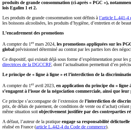
produits de grande consommation (ci-après « PGC »), notamment en
lois Egalim 1 et 2.
Les produits de grande consommation sont définis à
l’article L.441-
les boissons alcoolisées, les produits d’hygiène, d’entretien et de beauté,
L’encadrement des promotions
er
A compter du 1
mars 2024,
les promotions appliquées sur les PGC
global
prévisionnel déterminé au contrat par les parties lors des négocia
Ce dispositif, qui existait déjà sous forme d’expérimentation pour les 
directrices de la DGCCRF
, dont l’actualisation permettrait d’en préc
Le principe de « ligne à ligne » et l’interdiction de la discriminat
er
A compter du 1
avril 2023,
en application du principe du « ligne à
s’engagent à l’issue de la négociation commerciale, ainsi que leur 
Ce principe s’accompagne de l’extension de
l’interdiction de discr
prix, de délais de paiement, de conditions de vente ou d’achat) créa
même situation soit
objectivement justifiée par des contreparties ré
A défaut, l’auteur de la pratique
engage sa responsabilité délictuelle
réalisé en France (
article L.442-4 du Code de commerce
).