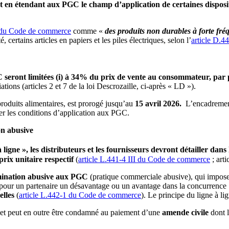
 étendant aux PGC le champ d’application de certaines disposition
4 du Code de commerce
comme «
des produits non durables à forte fr
 certains articles en papiers et les piles électriques, selon l’
article D.
 seront limitées (i) à 34% du prix de vente au consommateur, par 
tions (articles 2 et 7 de la loi Descrozaille, ci-après « LD »).
produits alimentaires, est prorogé jusqu’au
15 avril 2026.
L’encadrement 
iser les conditions d’application aux PGC.
ion abusive
 ligne »,
les distributeurs et les fournisseurs devront détailler dan
prix unitaire respectif
(
article L.441-4 III du Code de commerce
; arti
imination abusive aux PGC
(pratique commerciale abusive), qui impos
nt pour un partenaire un désavantage ou un avantage dans la concurrence
elles
(
article L.442-1 du Code de commerce
). Le principe du ligne à li
et peut en outre être condamné au paiement d’une
amende civile
dont l