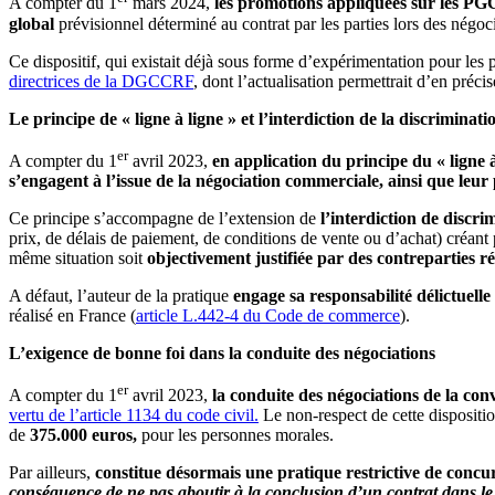
A compter du 1
mars 2024,
les promotions appliquées sur les PGC
global
prévisionnel déterminé au contrat par les parties lors des négocia
Ce dispositif, qui existait déjà sous forme d’expérimentation pour les 
directrices de la DGCCRF
, dont l’actualisation permettrait d’en préc
Le principe de « ligne à ligne » et l’interdiction de la discriminat
er
A compter du 1
avril 2023,
en application du principe du « ligne à
s’engagent à l’issue de la négociation commerciale, ainsi que leur 
Ce principe s’accompagne de l’extension de
l’interdiction de discr
prix, de délais de paiement, de conditions de vente ou d’achat) créa
même situation soit
objectivement justifiée par des contreparties ré
A défaut, l’auteur de la pratique
engage sa responsabilité délictuelle
réalisé en France (
article L.442-4 du Code de commerce
).
L’exigence de bonne foi dans la conduite des négociations
er
A compter du 1
avril 2023,
la conduite des négociations de la con
vertu de l’article 1134 du code civil.
Le non-respect de cette dispositi
de
375.000 euros,
pour les personnes morales.
Par ailleurs,
constitue désormais une pratique restrictive de conc
conséquence de ne pas aboutir à la conclusion d’un contrat dans le 