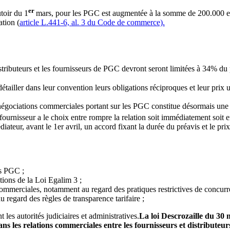
er
toir du 1
mars, pour les PGC est augmentée à la somme de 200.000 eu
ation (
article L.441-6, al. 3 du Code de commerce).
stributeurs et les fournisseurs de PGC devront seront limitées à 34% d
détailler dans leur convention leurs obligations réciproques et leur prix 
gociations commerciales portant sur les PGC constitue désormais une p
fournisseur a le choix entre rompre la relation soit immédiatement soit 
ateur, avant le 1er avril, un accord fixant la durée du préavis et le pri
es PGC ;
tions de la Loi Egalim 3 ;
commerciales, notamment au regard des pratiques restrictives de concurre
u regard des règles de transparence tarifaire ;
les autorités judiciaires et administratives.
La loi Descrozaille du 30
ns les relations commerciales entre les fournisseurs et distributeur