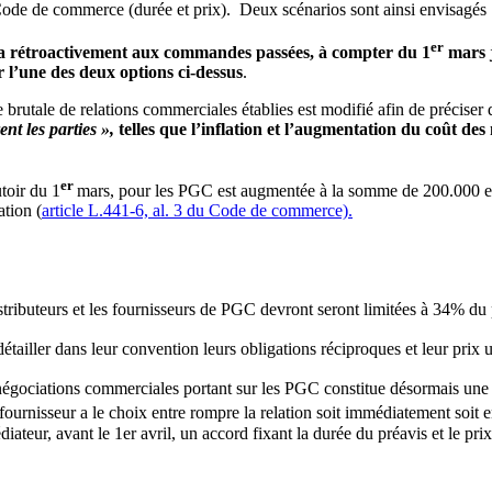
 Code de commerce (durée et prix). Deux scénarios sont ainsi envisagés 
er
era rétroactivement aux commandes passées, à compter du 1
mars j
 l’une des deux options ci-dessus
.
re brutale de relations commerciales établies est modifié afin de précise
ent les parties »,
telles que l’inflation et l’augmentation du coût de
er
toir du 1
mars, pour les PGC est augmentée à la somme de 200.000 eu
ation (
article L.441-6, al. 3 du Code de commerce).
stributeurs et les fournisseurs de PGC devront seront limitées à 34% d
détailler dans leur convention leurs obligations réciproques et leur prix 
gociations commerciales portant sur les PGC constitue désormais une p
fournisseur a le choix entre rompre la relation soit immédiatement soit 
ateur, avant le 1er avril, un accord fixant la durée du préavis et le pri