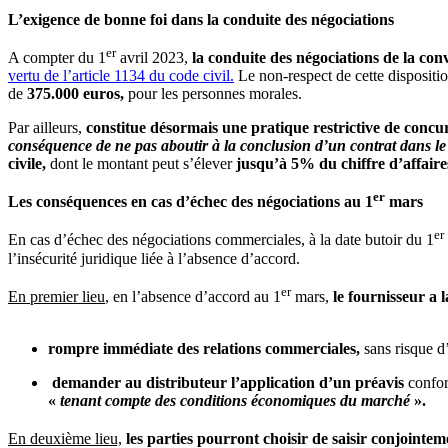
L’exigence de bonne foi dans la conduite des négociations
er
A compter du 1
avril 2023,
la conduite des négociations de la con
vertu de l’article 1134 du code civil.
Le non-respect de cette dispositi
de
375.000 euros,
pour les personnes morales.
Par ailleurs,
constitue désormais une pratique restrictive de conc
conséquence de ne pas aboutir à la conclusion d’un contrat dans le 
civile,
dont le montant peut s’élever
jusqu’à 5% du chiffre d’affaire
er
Les conséquences en cas d’échec des négociations au 1
mars
er
En cas d’échec des négociations commerciales, à la date butoir du 1
l’insécurité juridique liée à l’absence d’accord.
er
En premier lieu
, en l’absence d’accord au 1
mars,
le fournisseur
a 
rompre immédiate des relations commerciales,
sans risque d
demander au distributeur l’application d’un préavis
confor
«
tenant compte des conditions économiques du marché
».
En deuxième lieu,
les parties pourront choisir de saisir conjointe