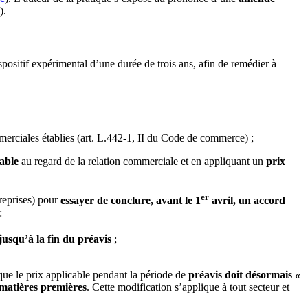
).
spositif expérimental d’une durée de trois ans, afin de remédier à
merciales établies (art. L.442-1, II du Code de commerce) ;
able
au regard de la relation commerciale et en appliquant un
prix
er
treprises) pour
essayer de conclure, avant le 1
avril, un accord
:
usqu’à la fin du préavis
;
r que le prix applicable pendant la période de
préavis doit désormais
«
s matières premières
. Cette modification s’applique à tout secteur et