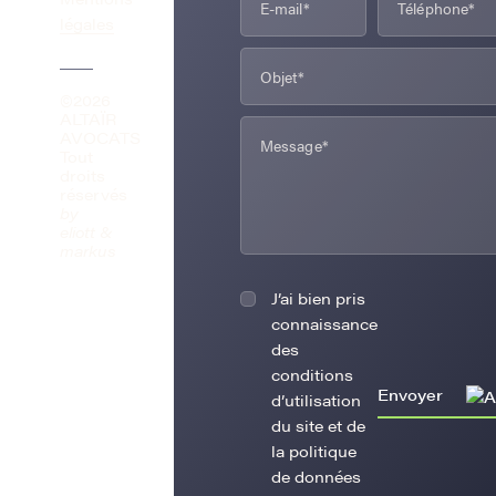
légales
©2026
ALTAÏR
AVOCATS
Tout
droits
réservés
by
eliott &
markus
J’ai bien pris
connaissance
des
conditions
Envoyer
d’utilisation
du site et de
la politique
de données