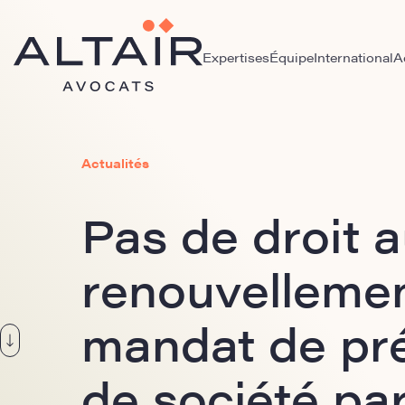
Expertises
Équipe
International
A
Actualités
Pas de droit 
renouvelleme
mandat de pr
de société pa