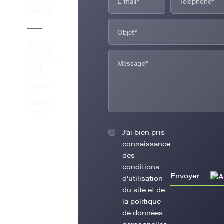
légales
©2026
ALTAÏR
AVOCATS
Tout
droits
réservés
by
eliott &
markus
J’ai bien pris
connaissance
des
conditions
Envoyer
d’utilisation
du site et de
la politique
de données