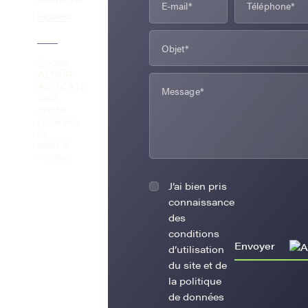
légales
©2026
ALTAÏR
AVOCATS
Tout
droits
réservés
by
eliott &
markus
J’ai bien pris
connaissance
des
conditions
Envoyer
d’utilisation
du site et de
la politique
de données