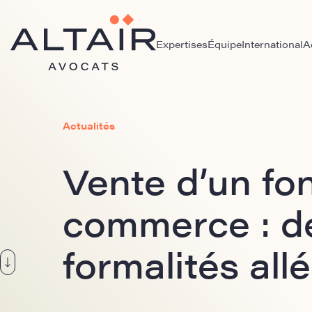
Expertises
Équipe
International
A
Actualités
Vente d’un fo
commerce : d
formalités all