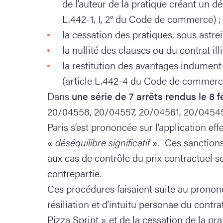
de l’auteur de la pratique créant un dés
L.442-1, I, 2° du Code de commerce) ;
la cessation des pratiques, sous astre
la nullité des clauses ou du contrat illi
la restitution des avantages indument
(article L.442-4 du Code de commerc
Dans
une série de 7 arrêts rendus le 8 f
20/04558, 20/04557, 20/04561, 20/04545,
Paris s’est prononcée sur l’application ef
«
déséquilibre significatif
». Ces sanctions
aux cas de contrôle du prix contractuel so
contrepartie.
Ces procédures faisaient suite au prononc
résiliation et d’intuitu personae du contr
Pizza Sprint » et de la cessation de la pra