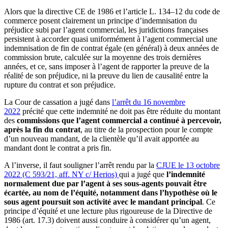
Alors que la directive CE de 1986 et l’article L. 134–12 du code de
commerce posent clairement un principe d’indemnisation du
préjudice subi par l’agent commercial, les juridictions françaises
persistent à accorder quasi uniformément à l’agent commercial une
indemnisation de fin de contrat égale (en général) à deux années de
commission brute, calculée sur la moyenne des trois dernières
années, et ce, sans imposer à l’agent de rapporter la preuve de la
réalité de son préjudice, ni la preuve du lien de causalité entre la
rupture du contrat et son préjudice.
La Cour de cassation a jugé dans
l’arrêt du 16 novembre
2022
précité que cette indemnité ne doit pas être réduite du montant
des
commissions que l’agent commercial a continué à percevoir,
après la fin du contrat
, au titre de la prospection pour le compte
d’un nouveau mandant, de la clientèle qu’il avait apportée au
mandant dont le contrat a pris fin.
A l’inverse, il faut souligner l’arrêt rendu par la
CJUE le 13 octobre
2022 (C 593/21, aff. NY c/ Herios)
qui a jugé que
l’indemnité
normalement due par l’agent à ses sous-agents pouvait être
écartée, au nom de l’équité, notamment dans l’hypothèse où le
sous agent poursuit son activité avec le mandant principal
. Ce
principe d’équité et une lecture plus rigoureuse de la Directive de
1986 (art. 17.3) doivent aussi conduire à considérer qu’un agent,