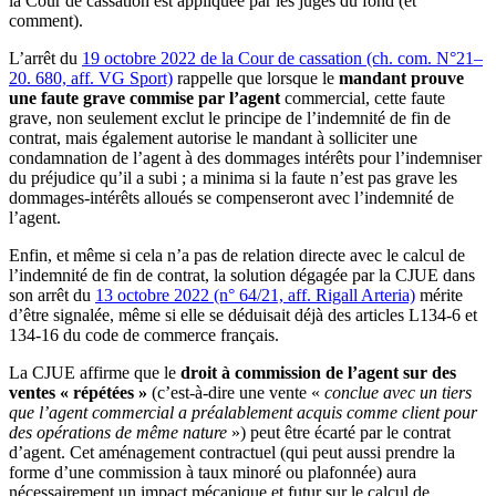
la Cour de cassation est appliquée par les juges du fond (et
comment).
L’arrêt du
19 octobre 2022 de la Cour de cassation (ch. com. N°21–
20. 680, aff. VG Sport)
rappelle que lorsque le
mandant prouve
une faute grave commise par l’agent
commercial, cette faute
grave, non seulement exclut le principe de l’indemnité de fin de
contrat, mais également autorise le mandant à solliciter une
condamnation de l’agent à des dommages intérêts pour l’indemniser
du préjudice qu’il a subi ; a minima si la faute n’est pas grave les
dommages-intérêts alloués se compenseront avec l’indemnité de
l’agent.
Enfin, et même si cela n’a pas de relation directe avec le calcul de
l’indemnité de fin de contrat, la solution dégagée par la CJUE dans
son arrêt du
13 octobre 2022 (n° 64/21, aff. Rigall Arteria)
mérite
d’être signalée, même si elle se déduisait déjà des articles L134-6 et
134-16 du code de commerce français.
La CJUE affirme que le
droit à commission de l’agent sur des
ventes « répétées »
(c’est-à-dire une vente «
conclue avec un tiers
que l’agent commercial a préalablement acquis comme client pour
des opérations de même nature
») peut être écarté par le contrat
d’agent. Cet aménagement contractuel (qui peut aussi prendre la
forme d’une commission à taux minoré ou plafonnée) aura
nécessairement un impact mécanique et futur sur le calcul de