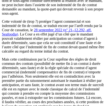
dont le sous-agent continue directement la relation avec le mandant,
ne peut inclure dans l’assiette de son indemnité de fin de contrat
demandée au mandant, la quote-part qui devrait revenir à son propre
sous-agent.
Cette volonté de (trop ?) protéger l’agent commercial et son
indemnité de fin de contrat, se traduit encore par l’arrêt rendu par la
Cour de cassation, le
28 septembre 2022 (n° 21–12.292, aff.
Seafoodia)
. La Cour a en effet jugé d’un côté que le mandant
pouvait valablement résilier par anticipation un contrat d’agent à
durée déterminée, sans que cela ne soit constitutif d’une faute et de
l’autre côté que l’indemnité de fin de contrat devait quand même être
calculée au regard du terme initial du contrat.
Mais cette combinaison par la Cour suprême des règles de droit
commun des contrats (possibilité de mettre fin à un contrat à durée
déterminée, sans faute) et de la règle spéciale du contrat d’agent
commercial (indemnité compensatrice de fin de contrat) n’emporte
pas l’adhésion. Non seulement elle est en contradiction avec la
première partie du raisonnement autorisant le mandant à résilier par
anticipation, et sans faute, le contrat avant son terme mais de surcroît
elle est en rupture avec le mode classique de calcul de l’indemnité
qui consiste à prendre en compte la moyenne des commissions
passées, et non à extrapoler sur les commissions futures. Là encore,
il faudra vérifier, au cours des prochaines années, si cette position de