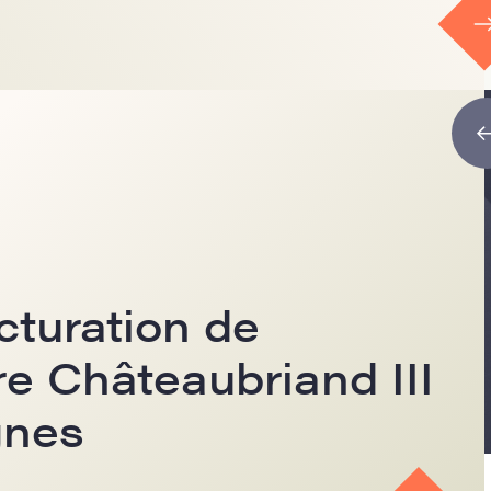
cturation de
re Châteaubriand III
gnes