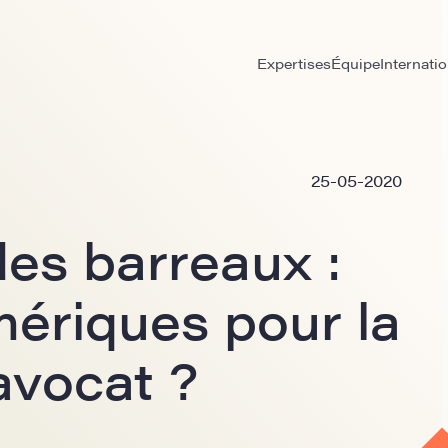
Expertises
Équipe
Internatio
25-05-2020
es barreaux :
mériques pour la
avocat ?