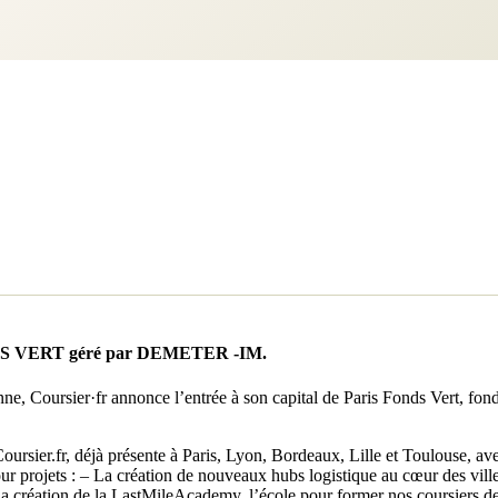
 FONDS VERT géré par DEMETER -IM.
enne, Coursier·fr annonce l’entrée à son capital de Paris Fonds Vert, fon
Coursier.fr, déjà présente à Paris, Lyon, Bordeaux, Lille et Toulouse, 
ur projets : – La création de nouveaux hubs logistique au cœur des ville
a création de la LastMileAcademy, l’école pour former nos coursiers d