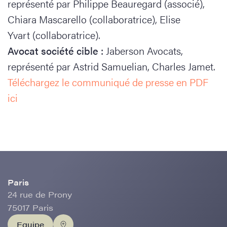
représenté par Philippe Beauregard (associé),
Chiara Mascarello (collaboratrice), Elise
Yvart (collaboratrice).
Avocat société cible :
Jaberson Avocats,
représenté par Astrid Samuelian, Charles Jamet.
Téléchargez le communiqué de presse en PDF
ici
Paris
24 rue de Prony
75017 Paris
Equipe