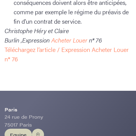
conséquences doivent alors être anticipées,
comme par exemple le régime du préavis de
fin d’un contrat de service.
Christophe Héry et Claire
Burlin ,Expression
Acheter Louer
n* 76
Téléchargez l’article / Expression Acheter Louer
n* 76
Paris
24 rue de Prony
75017 Paris
Equipe