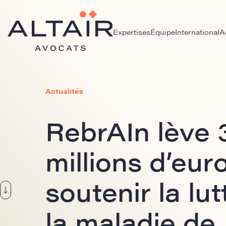
Expertises
Équipe
International
A
Actualités
RebrAIn lève 
millions d’eur
soutenir la lu
la maladie de