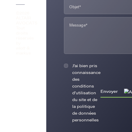
©2026
ALTAÏR
AVOCATS
Tout
droits
réservés
by
eliott &
markus
J’ai bien pris
connaissance
des
conditions
Envoyer
d’utilisation
du site et de
la politique
de données
personnelles