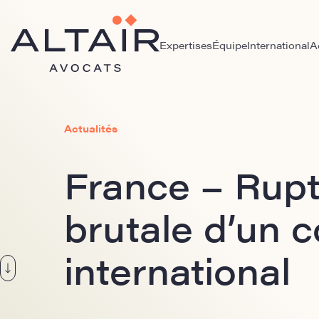
Expertises
Équipe
International
A
Actualités
France – Rup
brutale d’un c
international