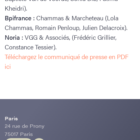
Kheidri).
Bpifrance :
Chammas & Marcheteau (Lola
Chammas, Romain Penloup, Julien Delacroix).
Noria :
VGG & Associés, (Frédéric Grillier,
Constance Tessier).
Téléchargez le communiqué de presse en PDF
ici
Paris
24 rue de Prony
75017 Paris