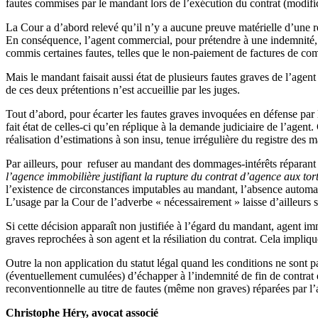
fautes commises par le mandant lors de l’exécution du contrat (modifica
La Cour a d’abord relevé qu’il n’y a aucune preuve matérielle d’une rési
En conséquence, l’agent commercial, pour prétendre à une indemnité, d
commis certaines fautes, telles que le non-paiement de factures de com
Mais le mandant faisait aussi état de plusieurs fautes graves de l’agen
de ces deux prétentions n’est accueillie par les juges.
Tout d’abord, pour écarter les fautes graves invoquées en défense par
fait état de celles-ci qu’en réplique à la demande judiciaire de l’agent.
réalisation d’estimations à son insu, tenue irrégulière du registre des 
Par ailleurs, pour refuser au mandant des dommages-intérêts réparant l
l’agence immobilière justifiant la rupture du contrat d’agence aux to
l’existence de circonstances imputables au mandant, l’absence automatiq
L’usage par la Cour de l’adverbe « nécessairement » laisse d’ailleur
Si cette décision apparaît non justifiée à l’égard du mandant, agent im
graves reprochées à son agent et la résiliation du contrat. Cela impli
Outre la non application du statut légal quand les conditions ne sont p
(éventuellement cumulées) d’échapper à l’indemnité de fin de contrat
reconventionnelle au titre de fautes (même non graves) réparées par l
Christophe Héry, avocat associé