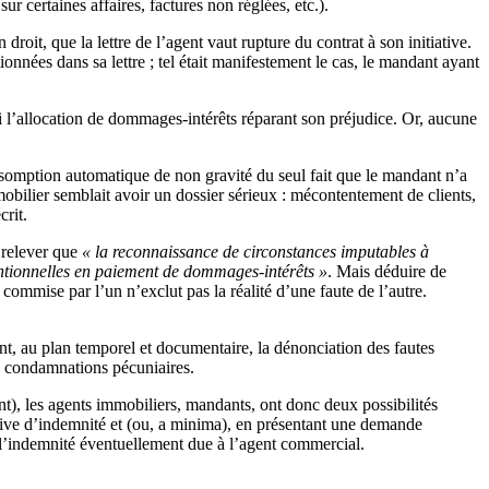
r certaines affaires, factures non réglées, etc.).
roit, que la lettre de l’agent vaut rupture du contrat à son initiative.
nées dans sa lettre ; tel était manifestement le cas, le mandant ayant
ssi l’allocation de dommages-intérêts réparant son préjudice. Or, aucune
ésomption automatique de non gravité du seul fait que le mandant n’a
immobilier semblait avoir un dossier sérieux : mécontentement de clients,
crit.
 relever que
« la reconnaissance de circonstances imputables à
ventionnelles en paiement de dommages-intérêts »
. Mais déduire de
commise par l’un n’exclut pas la réalité d’une faute de l’autre.
ent, au plan temporel et documentaire, la dénonciation des fautes
es condamnations pécuniaires.
int), les agents immobiliers, mandants, ont donc deux possibilités
sive d’indemnité et (ou, a minima), en présentant une demande
 l’indemnité éventuellement due à l’agent commercial.