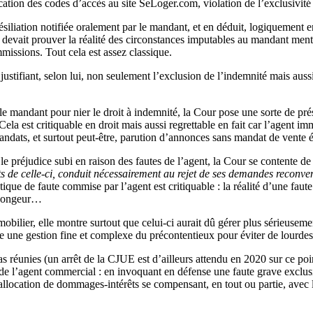
tion des codes d’accès au site SeLoger.com, violation de l’exclusivité su
liation notifiée oralement par le mandant, et en déduit, logiquement en d
evait prouver la réalité des circonstances imputables au mandant mention
missions. Tout cela est assez classique.
t justifiant, selon lui, non seulement l’exclusion de l’indemnité mais au
 le mandant pour nier le droit à indemnité, la Cour pose une sorte de pr
 Cela est critiquable en droit mais aussi regrettable en fait car l’agent 
mandats, et surtout peut-être, parution d’annonces sans mandat de vente é
e préjudice subi en raison des fautes de l’agent, la Cour se contente de
rts de celle-ci, conduit nécessairement au rejet de ses demandes recon
ue de faute commise par l’agent est critiquable : la réalité d’une faute 
s songeur…
mobilier, elle montre surtout que celui-ci aurait dû gérer plus sérieusem
que une gestion fine et complexe du précontentieux pour éviter de lourd
as réunies (un arrêt de la CJUE est d’ailleurs attendu en 2020 sur ce po
 de l’agent commercial : en invoquant en défense une faute grave exclu
’allocation de dommages-intérêts se compensant, en tout ou partie, avec