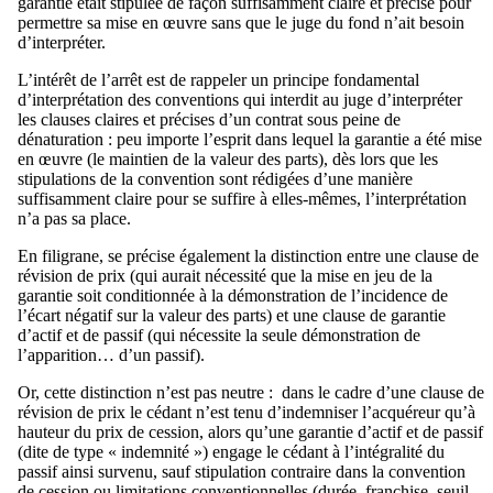
garantie était stipulée de façon suffisamment claire et précise pour
permettre sa mise en œuvre sans que le juge du fond n’ait besoin
d’interpréter.
L’intérêt de l’arrêt est de rappeler un principe fondamental
d’interprétation des conventions qui interdit au juge d’interpréter
les clauses claires et précises d’un contrat sous peine de
dénaturation : peu importe l’esprit dans lequel la garantie a été mise
en œuvre (le maintien de la valeur des parts), dès lors que les
stipulations de la convention sont rédigées d’une manière
suffisamment claire pour se suffire à elles-mêmes, l’interprétation
n’a pas sa place.
En filigrane, se précise également la distinction entre une clause de
révision de prix (qui aurait nécessité que la mise en jeu de la
garantie soit conditionnée à la démonstration de l’incidence de
l’écart négatif sur la valeur des parts) et une clause de garantie
d’actif et de passif (qui nécessite la seule démonstration de
l’apparition… d’un passif).
Or, cette distinction n’est pas neutre : dans le cadre d’une clause de
révision de prix le cédant n’est tenu d’indemniser l’acquéreur qu’à
hauteur du prix de cession, alors qu’une garantie d’actif et de passif
(dite de type « indemnité ») engage le cédant à l’intégralité du
passif ainsi survenu, sauf stipulation contraire dans la convention
de cession ou limitations conventionnelles (durée, franchise, seuil,