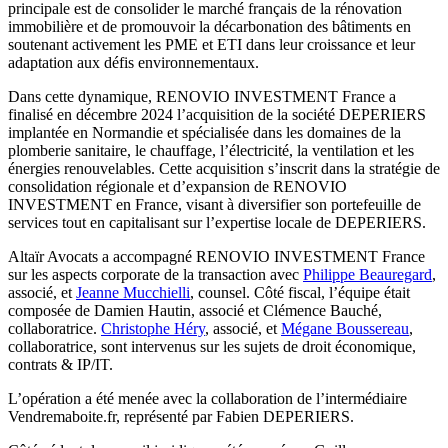
principale est de consolider le marché français de la rénovation
immobilière et de promouvoir la décarbonation des bâtiments en
soutenant activement les PME et ETI dans leur croissance et leur
adaptation aux défis environnementaux.
Dans cette dynamique, RENOVIO INVESTMENT France a
finalisé en décembre 2024 l’acquisition de la société DEPERIERS
implantée en Normandie et spécialisée dans les domaines de la
plomberie sanitaire, le chauffage, l’électricité, la ventilation et les
énergies renouvelables. Cette acquisition s’inscrit dans la stratégie de
consolidation régionale et d’expansion de RENOVIO
INVESTMENT en France, visant à diversifier son portefeuille de
services tout en capitalisant sur l’expertise locale de DEPERIERS.
Altaïr Avocats a accompagné RENOVIO INVESTMENT France
sur les aspects corporate de la transaction avec
Philippe Beauregard
,
associé, et
Jeanne Mucchielli
, counsel. Côté fiscal, l’équipe était
composée de Damien Hautin, associé et Clémence Bauché,
collaboratrice.
Christophe Héry
, associé, et
Mégane Boussereau
,
collaboratrice, sont intervenus sur les sujets de droit économique,
contrats & IP/IT.
L’opération a été menée avec la collaboration de l’intermédiaire
Vendremaboite.fr, représenté par Fabien DEPERIERS.