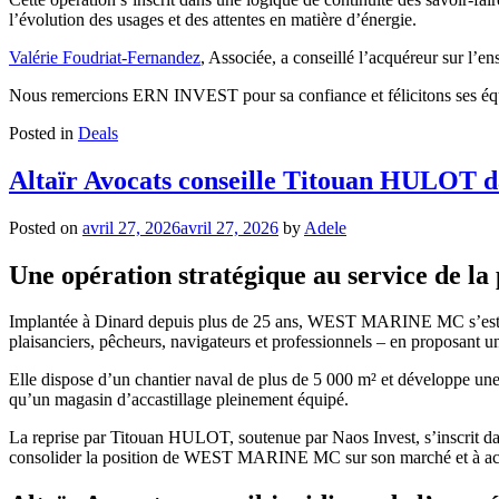
l’évolution des usages et des attentes en matière d’énergie.
Valérie Foudriat-Fernandez
, Associée, a conseillé l’acquéreur sur l’e
Nous remercions ERN INVEST pour sa confiance et félicitons ses équip
Posted in
Deals
Altaïr Avocats conseille Titouan HULOT 
Posted on
avril 27, 2026
avril 27, 2026
by
Adele
Une opération stratégique au service de la
Implantée à Dinard depuis plus de 25 ans, WEST MARINE MC s’est imp
plaisanciers, pêcheurs, navigateurs et professionnels – en proposant un
Elle dispose d’un chantier naval de plus de 5 000 m² et développe une a
qu’un magasin d’accastillage pleinement équipé.
La reprise par Titouan HULOT, soutenue par Naos Invest, s’inscrit dan
consolider la position de WEST MARINE MC sur son marché et à accomp