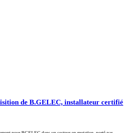
sition de B.GELEC, installateur certifié
loppement pour BGELEC dans un secteur en mutation, porté par