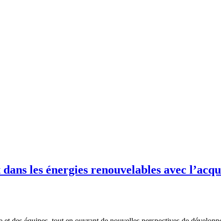
ns les énergies renouvelables avec l’acqui
aire et des équipes, tout en ouvrant de nouvelles perspectives de déve