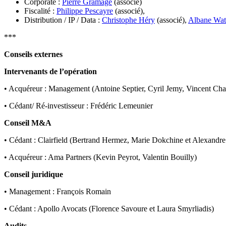
Corporate :
Pierre Gramage
(associé)
Fiscalité :
Philippe Pescayre
(associé),
Distribution / IP / Data :
Christophe Héry
(associé),
Albane Wat
***
Conseils externes
Intervenants de l’opération
• Acquéreur : Management (Antoine Septier, Cyril Jemy, Vincent Chab
• Cédant/ Ré-investisseur : Frédéric Lemeunier
Conseil M&A
• Cédant : Clairfield (Bertrand Hermez, Marie Dokchine et Alexandre 
• Acquéreur : Ama Partners (Kevin Peyrot, Valentin Bouilly)
Conseil juridique
• Management : François Romain
• Cédant : Apollo Avocats (Florence Savoure et Laura Smyrliadis)
Audits