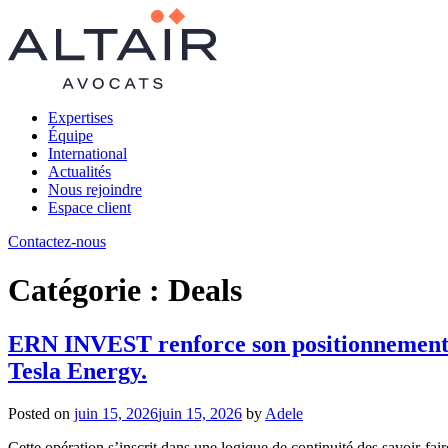
Expertises
Équipe
International
Actualités
Nous rejoindre
Espace client
Contactez-nous
Catégorie :
Deals
ERN INVEST renforce son positionnement da
Tesla Energy.
Posted on
juin 15, 2026
juin 15, 2026
by
Adele
Cette opération s’inscrit dans une logique de continuité des savoir-f