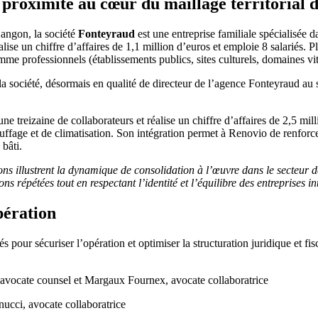
 proximité au cœur du maillage territorial 
angon, la société
Fonteyraud
est une entreprise familiale spécialisée d
alise un chiffre d’affaires de 1,1 million d’euros et emploie 8 salariés. 
omme professionnels (établissements publics, sites culturels, domaines vi
la société, désormais en qualité de directeur de l’agence Fonteyraud au
ne treizaine de collaborateurs et réalise un chiffre d’affaires de 2,5 mil
hauffage et de climatisation. Son intégration permet à Renovio de renforce
 bâti.
ns illustrent la dynamique de consolidation à l’œuvre dans le secteur de
 répétées tout en respectant l’identité et l’équilibre des entreprises i
pération
 pour sécuriser l’opération et optimiser la structuration juridique et f
, avocate counsel et Margaux Fournex, avocate collaboratrice
nucci, avocate collaboratrice