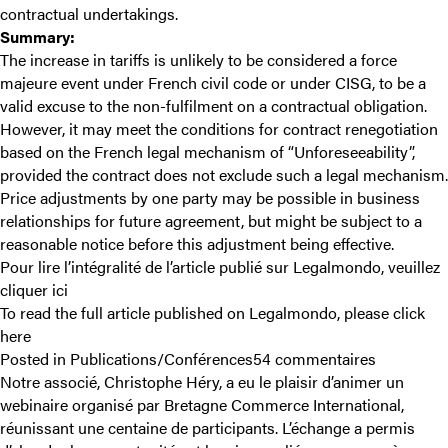
contractual undertakings.
Summary:
The increase in tariffs is unlikely to be considered a force
majeure event under French civil code or under CISG, to be a
valid excuse to the non-fulfilment on a contractual obligation.
However, it may meet the conditions for contract renegotiation
based on the French legal mechanism of “Unforeseeability”,
provided the contract does not exclude such a legal mechanism.
Price adjustments by one party may be possible in business
relationships for future agreement, but might be subject to a
reasonable notice before this adjustment being effective.
Pour lire l’intégralité de l’article publié sur Legalmondo, veuillez
cliquer ici
To read the full article published on Legalmondo, please
click
here
sur
Posted in
Publications/Conférences
54 commentaires
Tariffs
Notre associé,
Christophe Héry,
a eu le plaisir d’animer un
increase
webinaire organisé par Bretagne Commerce International,
and
réunissant une centaine de participants. L’échange a permis