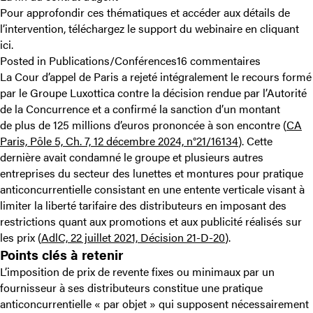
Pour approfondir ces thématiques et accéder aux détails de
l’intervention, téléchargez le support du webinaire en
cliquant
ici
.
sur
Posted in
Publications/Conférences
16 commentaires
Les
La Cour d’appel de Paris a rejeté intégralement le recours formé
éléments
par le Groupe Luxottica contre la décision rendue par l’Autorité
essentiels
de la Concurrence et a confirmé la sanction d’un montant
du
de plus de 125 millions d’euros prononcée à son encontre (
CA
contrat
Paris, Pôle 5, Ch. 7, 12 décembre 2024, n°21/16134
). Cette
d’agent
dernière avait condamné le groupe et plusieurs autres
commercia
entreprises du secteur des lunettes et montures pour pratique
export
anticoncurrentielle consistant en une entente verticale visant à
:
limiter la liberté tarifaire des distributeurs en imposant des
risques
restrictions quant aux promotions et aux publicité réalisés sur
et
les prix (
AdlC, 22 juillet 2021, Décision 21-D-20
).
opportunit
Points clés à retenir
L’imposition de prix de revente fixes ou minimaux par un
fournisseur à ses distributeurs constitue une pratique
anticoncurrentielle « par objet » qui supposent nécessairement