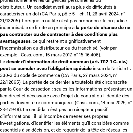
distributeur
.
Un candidat averti aura plus de difficultés à
caractériser un dol (
CA Paris, pôle 5 – ch. 11, 26 avril 2024, n°
21/13205
). Lorsque la nullité n’est pas prononcée, le préjudice
indemnisable se limite en principe à
la perte de chance de ne
pas contracter ou de contracter
à des conditions plus
avantageuses
, ce qui restreint significativement
l’indemnisation du distributeur ou du franchisé. (voir par
exemple :
Cass. com., 15 mars 2017, n° 15-16.406
).
Le
devoir d’information de droit commun (art. 1112-1 C. civ.)
peut se cumuler avec l’obligation spéciale
issue de l’article L.
330-3 du code de commerce (
CA Paris, 27 mars 2024, n°
22/12665
). La portée de ce dernier a toutefois été circonscrite
par la Cour de cassation : seules les informations présentant un
lien direct et nécessaire avec l’objet du contrat ou l’identité des
parties doivent être communiquées
(
Cass. com., 14 mai 2025, n°
23-17.948
). Le candidat n’est pas un récepteur passif
d’informations : il lui incombe de mener ses propres
investigations, d’identifier les éléments qu’il considère comme
essentiels à sa décision, et de requérir de la tête de réseau les