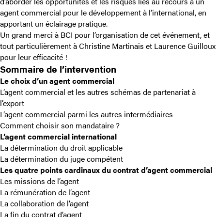
internatio
d’aborder les opportunités et les risques liés au recours à un
agreemen
agent commercial pour le développement à l’international, en
governed
apportant un éclairage pratique.
by
Un grand merci à BCI pour l’organisation de cet événement, et
French
tout particulièrement à Christine Martinais et Laurence Guilloux
law
pour leur efficacité !
Sommaire de l’intervention
Le choix d’un agent commercial
L’agent commercial et les autres schémas de partenariat à
l’export
L’agent commercial parmi les autres intermédiaires
Comment choisir son mandataire ?
L’agent commercial international
La détermination du droit applicable
La détermination du juge compétent
Les quatre points cardinaux du contrat d’agent commercial
Les missions de l’agent
La rémunération de l’agent
La collaboration de l’agent
La fin du contrat d’agent