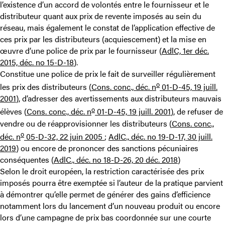
l’existence d’un accord de volontés entre le fournisseur et le
distributeur quant aux prix de revente imposés au sein du
réseau, mais également le constat de l’application effective de
ces prix par les distributeurs (acquiescement) et la mise en
œuvre d’une police de prix par le fournisseur (
AdlC, 1er déc.
2015, déc. no 15-D-18
).
Constitue une police de prix le fait de surveiller régulièrement
o
les prix des distributeurs (
Cons. conc., déc. n
01-D-45, 19 juill.
2001
), d’adresser des avertissements aux distributeurs mauvais
o
élèves (
Cons. conc., déc. n
01-D-45, 19 juill. 2001
), de refuser de
vendre ou de réapprovisionner les distributeurs (
Cons. conc.,
o
déc. n
05-D-32, 22 juin 2005
;
AdlC., déc. no 19-D-17, 30 juill.
2019
) ou encore de prononcer des sanctions pécuniaires
conséquentes (
AdlC., déc. no 18-D-26, 20 déc. 2018
)
Selon le droit européen, la restriction caractérisée des prix
imposés pourra être exemptée si l’auteur de la pratique parvient
à démontrer qu’elle permet de générer des gains d’efficience
notamment lors du lancement d’un nouveau produit ou encore
lors d’une campagne de prix bas coordonnée sur une courte