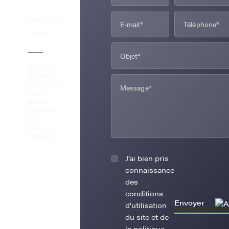
Mentions
légales
©2026
ALTAÏR
AVOCATS
Tout
droits
réservés
by
eliott &
markus
J’ai bien pris
connaissance
des
conditions
Envoyer
d’utilisation
du site et de
la politique