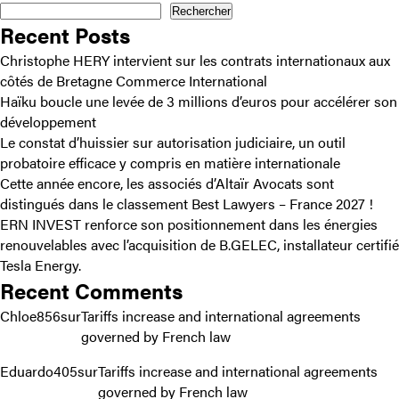
articles
revente
Rechercher
Recent Posts
:
interdictio
Christophe HERY intervient sur les contrats internationaux aux
de
côtés de Bretagne Commerce International
l’imposer,
Haïku boucle une levée de 3 millions d’euros pour accélérer son
même
développement
pour
Le constat d’huissier sur autorisation judiciaire, un outil
préserver
probatoire efficace y compris en matière internationale
l’image
Cette année encore, les associés d’Altaïr Avocats sont
de
distingués dans le classement Best Lawyers – France 2027 !
marque
ERN INVEST renforce son positionnement dans les énergies
renouvelables avec l’acquisition de B.GELEC, installateur certifié
Tesla Energy.
Recent Comments
Chloe856
sur
Tariffs increase and international agreements
governed by French law
Eduardo405
sur
Tariffs increase and international agreements
governed by French law